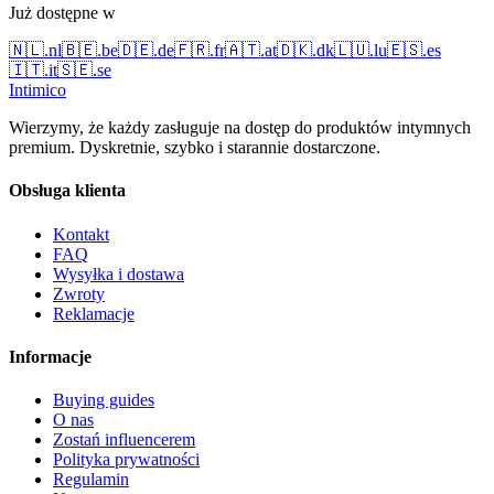
Już dostępne w
🇳🇱
.
nl
🇧🇪
.
be
🇩🇪
.
de
🇫🇷
.
fr
🇦🇹
.
at
🇩🇰
.
dk
🇱🇺
.
lu
🇪🇸
.
es
🇮🇹
.
it
🇸🇪
.
se
Intimico
Wierzymy, że każdy zasługuje na dostęp do produktów intymnych
premium. Dyskretnie, szybko i starannie dostarczone.
Obsługa klienta
Kontakt
FAQ
Wysyłka i dostawa
Zwroty
Reklamacje
Informacje
Buying guides
O nas
Zostań influencerem
Polityka prywatności
Regulamin