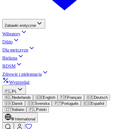
Zabawki erotyczne
Wibratory
Dildo
Dla mężczyzn
Bielizna
BDSM
Zdrowie i pielęgnacja
Wyprzedaż
🇵🇱
PL
🇳🇱
Nederlands
🇬🇧
English
🇫🇷
Français
🇩🇪
Deutsch
🇩🇰
Dansk
🇸🇪
Svenska
🇵🇹
Português
🇪🇸
Español
🇮🇹
Italiano
🇵🇱
Polski
🌐
International