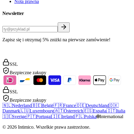
Nota prawna
Newsletter
Zapisz się i otrzymaj 5% zniżki na pierwsze zamówienie!
SSL
Bezpieczne zakupy
SSL
Bezpieczne zakupy
🇳🇱
Nederland
🇧🇪
België
🇫🇷
France
🇩🇪
Deutschland
🇩🇰
Danmark
🇱🇺
Luxembourg
🇦🇹
Österreich
🇪🇸
España
🇮🇹
Italia
🇸🇪
Sverige
🇵🇹
Portugal
🇮🇪
Ireland
🇵🇱
Polska
🌐
International
©
2026
Intimico
.
Wszelkie prawa zastrzeżone.