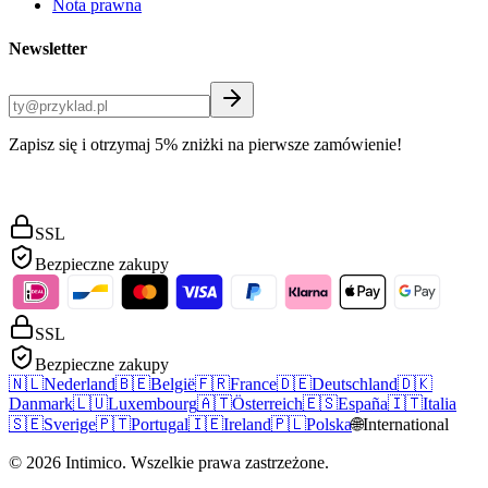
Nota prawna
Newsletter
Zapisz się i otrzymaj 5% zniżki na pierwsze zamówienie!
SSL
Bezpieczne zakupy
SSL
Bezpieczne zakupy
🇳🇱
Nederland
🇧🇪
België
🇫🇷
France
🇩🇪
Deutschland
🇩🇰
Danmark
🇱🇺
Luxembourg
🇦🇹
Österreich
🇪🇸
España
🇮🇹
Italia
🇸🇪
Sverige
🇵🇹
Portugal
🇮🇪
Ireland
🇵🇱
Polska
🌐
International
©
2026
Intimico
.
Wszelkie prawa zastrzeżone.