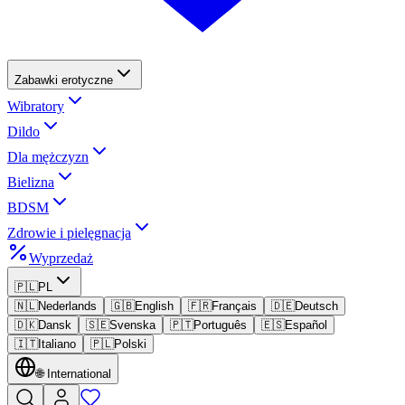
Zabawki erotyczne
Wibratory
Dildo
Dla mężczyzn
Bielizna
BDSM
Zdrowie i pielęgnacja
Wyprzedaż
🇵🇱
PL
🇳🇱
Nederlands
🇬🇧
English
🇫🇷
Français
🇩🇪
Deutsch
🇩🇰
Dansk
🇸🇪
Svenska
🇵🇹
Português
🇪🇸
Español
🇮🇹
Italiano
🇵🇱
Polski
🌐
International