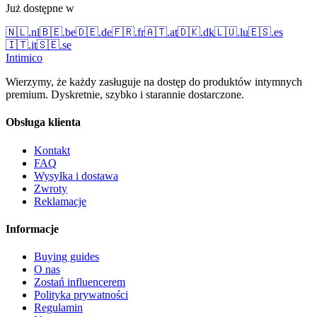
Już dostępne w
🇳🇱
.
nl
🇧🇪
.
be
🇩🇪
.
de
🇫🇷
.
fr
🇦🇹
.
at
🇩🇰
.
dk
🇱🇺
.
lu
🇪🇸
.
es
🇮🇹
.
it
🇸🇪
.
se
Intimico
Wierzymy, że każdy zasługuje na dostęp do produktów intymnych
premium. Dyskretnie, szybko i starannie dostarczone.
Obsługa klienta
Kontakt
FAQ
Wysyłka i dostawa
Zwroty
Reklamacje
Informacje
Buying guides
O nas
Zostań influencerem
Polityka prywatności
Regulamin