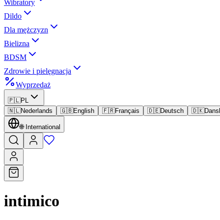
Wibratory
Dildo
Dla mężczyzn
Bielizna
BDSM
Zdrowie i pielęgnacja
Wyprzedaż
🇵🇱
PL
🇳🇱
Nederlands
🇬🇧
English
🇫🇷
Français
🇩🇪
Deutsch
🇩🇰
Dans
🌐
International
intimico