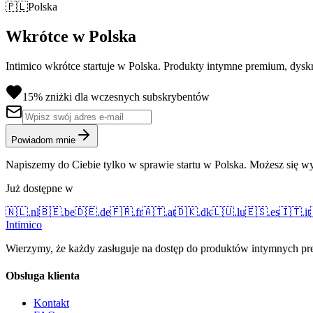
🇵🇱
Polska
Wkrótce w Polska
Intimico wkrótce startuje w Polska. Produkty intymne premium, dysk
15% zniżki dla wczesnych subskrybentów
Powiadom mnie
Napiszemy do Ciebie tylko w sprawie startu w Polska. Możesz się wy
Już dostępne w
🇳🇱
.
nl
🇧🇪
.
be
🇩🇪
.
de
🇫🇷
.
fr
🇦🇹
.
at
🇩🇰
.
dk
🇱🇺
.
lu
🇪🇸
.
es
🇮🇹
.
it
Intimico
Wierzymy, że każdy zasługuje na dostęp do produktów intymnych prem
Obsługa klienta
Kontakt