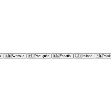
k
🇸🇪
Svenska
🇵🇹
Português
🇪🇸
Español
🇮🇹
Italiano
🇵🇱
Polsk