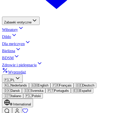
Zabawki erotyczne
Wibratory
Dildo
Dla mężczyzn
Bielizna
BDSM
Zdrowie i pielęgnacja
Wyprzedaż
🇵🇱
PL
🇳🇱
Nederlands
🇬🇧
English
🇫🇷
Français
🇩🇪
Deutsch
🇩🇰
Dansk
🇸🇪
Svenska
🇵🇹
Português
🇪🇸
Español
🇮🇹
Italiano
🇵🇱
Polski
🌐
International