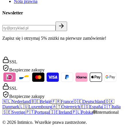
Nota prawna
Newsletter
Zapisz się i otrzymaj 5% zniżki na pierwsze zamówienie!
SSL
Bezpieczne zakupy
SSL
Bezpieczne zakupy
🇳🇱
Nederland
🇧🇪
België
🇫🇷
France
🇩🇪
Deutschland
🇩🇰
Danmark
🇱🇺
Luxembourg
🇦🇹
Österreich
🇪🇸
España
🇮🇹
Italia
🇸🇪
Sverige
🇵🇹
Portugal
🇮🇪
Ireland
🇵🇱
Polska
🌐
International
©
2026
Intimico
.
Wszelkie prawa zastrzeżone.