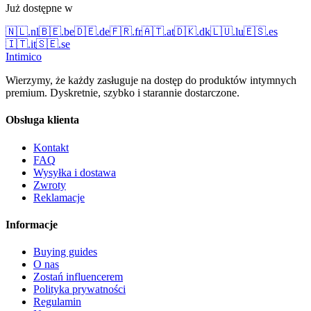
Już dostępne w
🇳🇱
.
nl
🇧🇪
.
be
🇩🇪
.
de
🇫🇷
.
fr
🇦🇹
.
at
🇩🇰
.
dk
🇱🇺
.
lu
🇪🇸
.
es
🇮🇹
.
it
🇸🇪
.
se
Intimico
Wierzymy, że każdy zasługuje na dostęp do produktów intymnych
premium. Dyskretnie, szybko i starannie dostarczone.
Obsługa klienta
Kontakt
FAQ
Wysyłka i dostawa
Zwroty
Reklamacje
Informacje
Buying guides
O nas
Zostań influencerem
Polityka prywatności
Regulamin