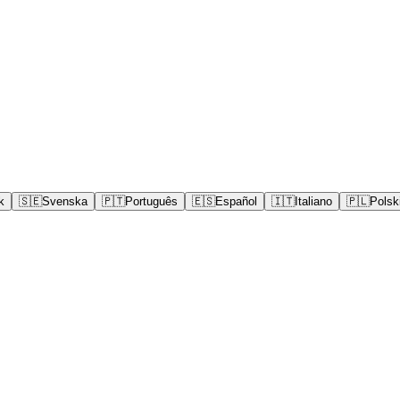
k
🇸🇪
Svenska
🇵🇹
Português
🇪🇸
Español
🇮🇹
Italiano
🇵🇱
Polsk