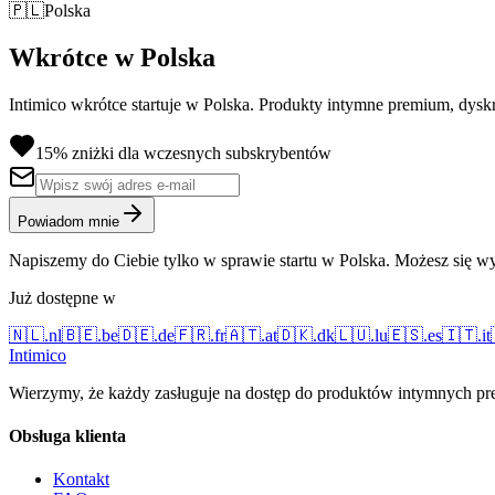
🇵🇱
Polska
Wkrótce w Polska
Intimico wkrótce startuje w Polska. Produkty intymne premium, dysk
15% zniżki dla wczesnych subskrybentów
Powiadom mnie
Napiszemy do Ciebie tylko w sprawie startu w Polska. Możesz się wy
Już dostępne w
🇳🇱
.
nl
🇧🇪
.
be
🇩🇪
.
de
🇫🇷
.
fr
🇦🇹
.
at
🇩🇰
.
dk
🇱🇺
.
lu
🇪🇸
.
es
🇮🇹
.
it
Intimico
Wierzymy, że każdy zasługuje na dostęp do produktów intymnych prem
Obsługa klienta
Kontakt