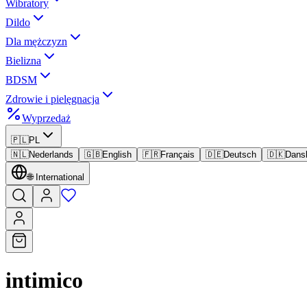
Wibratory
Dildo
Dla mężczyzn
Bielizna
BDSM
Zdrowie i pielęgnacja
Wyprzedaż
🇵🇱
PL
🇳🇱
Nederlands
🇬🇧
English
🇫🇷
Français
🇩🇪
Deutsch
🇩🇰
Dans
🌐
International
intimico