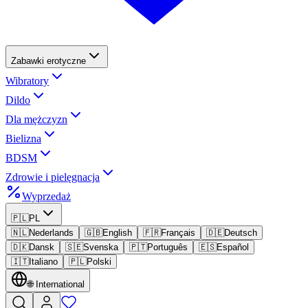
Zabawki erotyczne
Wibratory
Dildo
Dla mężczyzn
Bielizna
BDSM
Zdrowie i pielęgnacja
Wyprzedaż
🇵🇱
PL
🇳🇱
Nederlands
🇬🇧
English
🇫🇷
Français
🇩🇪
Deutsch
🇩🇰
Dansk
🇸🇪
Svenska
🇵🇹
Português
🇪🇸
Español
🇮🇹
Italiano
🇵🇱
Polski
🌐
International