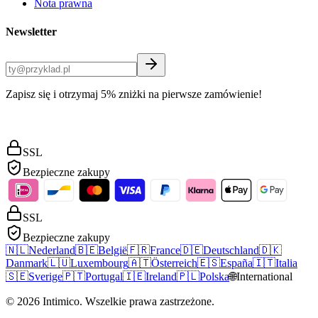
Nota prawna
Newsletter
Zapisz się i otrzymaj 5% zniżki na pierwsze zamówienie!
SSL
Bezpieczne zakupy
SSL
Bezpieczne zakupy
🇳🇱
Nederland
🇧🇪
België
🇫🇷
France
🇩🇪
Deutschland
🇩🇰
Danmark
🇱🇺
Luxembourg
🇦🇹
Österreich
🇪🇸
España
🇮🇹
Italia
🇸🇪
Sverige
🇵🇹
Portugal
🇮🇪
Ireland
🇵🇱
Polska
🌐
International
©
2026
Intimico
.
Wszelkie prawa zastrzeżone.