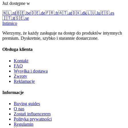
Już dostępne w
🇳🇱
.
nl
🇧🇪
.
be
🇩🇪
.
de
🇫🇷
.
fr
🇦🇹
.
at
🇩🇰
.
dk
🇱🇺
.
lu
🇪🇸
.
es
🇮🇹
.
it
🇸🇪
.
se
Intimico
Wierzymy, że każdy zasługuje na dostęp do produktów intymnych
premium. Dyskretnie, szybko i starannie dostarczone.
Obsługa klienta
Kontakt
FAQ
Wysyłka i dostawa
Zwroty
Reklamacje
Informacje
Buying guides
O nas
Zostań influencerem
Polityka prywatności
Regulamin