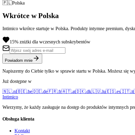
🇵🇱
Polska
Wkrótce w Polska
Intimico wkrótce startuje w Polska. Produkty intymne premium, dysk
15% zniżki dla wczesnych subskrybentów
Powiadom mnie
Napiszemy do Ciebie tylko w sprawie startu w Polska. Możesz się wy
Już dostępne w
🇳🇱
.
nl
🇧🇪
.
be
🇩🇪
.
de
🇫🇷
.
fr
🇦🇹
.
at
🇩🇰
.
dk
🇱🇺
.
lu
🇪🇸
.
es
🇮🇹
.
it
Intimico
Wierzymy, że każdy zasługuje na dostęp do produktów intymnych prem
Obsługa klienta
Kontakt