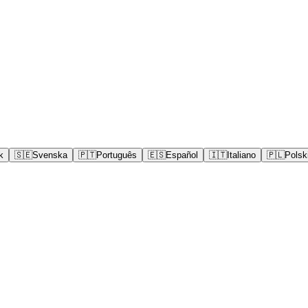
k
🇸🇪
Svenska
🇵🇹
Português
🇪🇸
Español
🇮🇹
Italiano
🇵🇱
Polsk