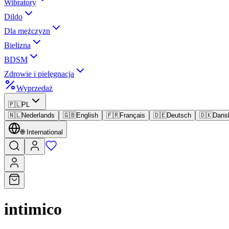
Wibratory
Dildo
Dla mężczyzn
Bielizna
BDSM
Zdrowie i pielęgnacja
Wyprzedaż
🇵🇱
PL
🇳🇱
Nederlands
🇬🇧
English
🇫🇷
Français
🇩🇪
Deutsch
🇩🇰
Dans
🌐
International
intimico