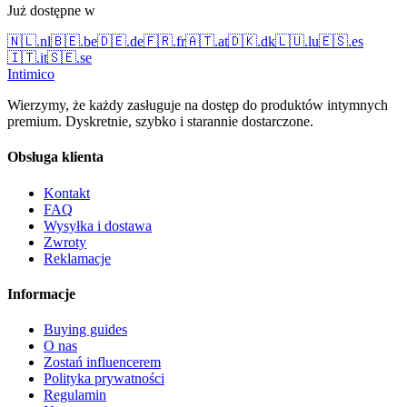
Już dostępne w
🇳🇱
.
nl
🇧🇪
.
be
🇩🇪
.
de
🇫🇷
.
fr
🇦🇹
.
at
🇩🇰
.
dk
🇱🇺
.
lu
🇪🇸
.
es
🇮🇹
.
it
🇸🇪
.
se
Intimico
Wierzymy, że każdy zasługuje na dostęp do produktów intymnych
premium. Dyskretnie, szybko i starannie dostarczone.
Obsługa klienta
Kontakt
FAQ
Wysyłka i dostawa
Zwroty
Reklamacje
Informacje
Buying guides
O nas
Zostań influencerem
Polityka prywatności
Regulamin