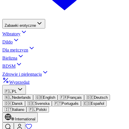
Zabawki erotyczne
Wibratory
Dildo
Dla mężczyzn
Bielizna
BDSM
Zdrowie i pielęgnacja
Wyprzedaż
🇵🇱
PL
🇳🇱
Nederlands
🇬🇧
English
🇫🇷
Français
🇩🇪
Deutsch
🇩🇰
Dansk
🇸🇪
Svenska
🇵🇹
Português
🇪🇸
Español
🇮🇹
Italiano
🇵🇱
Polski
🌐
International