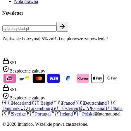
Nota prawna
Newsletter
Zapisz się i otrzymaj 5% zniżki na pierwsze zamówienie!
SSL
Bezpieczne zakupy
SSL
Bezpieczne zakupy
🇳🇱
Nederland
🇧🇪
België
🇫🇷
France
🇩🇪
Deutschland
🇩🇰
Danmark
🇱🇺
Luxembourg
🇦🇹
Österreich
🇪🇸
España
🇮🇹
Italia
🇸🇪
Sverige
🇵🇹
Portugal
🇮🇪
Ireland
🇵🇱
Polska
🌐
International
©
2026
Intimico
.
Wszelkie prawa zastrzeżone.