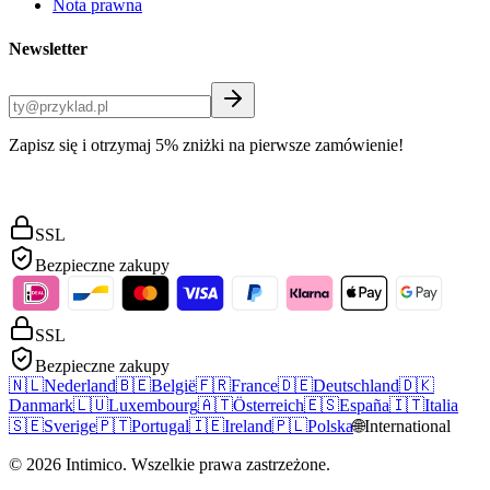
Nota prawna
Newsletter
Zapisz się i otrzymaj 5% zniżki na pierwsze zamówienie!
SSL
Bezpieczne zakupy
SSL
Bezpieczne zakupy
🇳🇱
Nederland
🇧🇪
België
🇫🇷
France
🇩🇪
Deutschland
🇩🇰
Danmark
🇱🇺
Luxembourg
🇦🇹
Österreich
🇪🇸
España
🇮🇹
Italia
🇸🇪
Sverige
🇵🇹
Portugal
🇮🇪
Ireland
🇵🇱
Polska
🌐
International
©
2026
Intimico
.
Wszelkie prawa zastrzeżone.