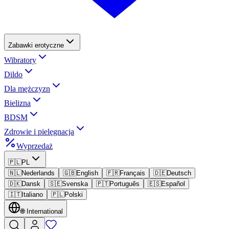
Zabawki erotyczne
Wibratory
Dildo
Dla mężczyzn
Bielizna
BDSM
Zdrowie i pielęgnacja
Wyprzedaż
🇵🇱
PL
🇳🇱
Nederlands
🇬🇧
English
🇫🇷
Français
🇩🇪
Deutsch
🇩🇰
Dansk
🇸🇪
Svenska
🇵🇹
Português
🇪🇸
Español
🇮🇹
Italiano
🇵🇱
Polski
🌐
International