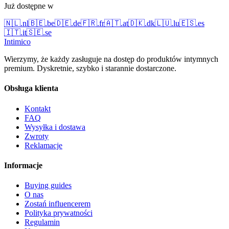
Już dostępne w
🇳🇱
.
nl
🇧🇪
.
be
🇩🇪
.
de
🇫🇷
.
fr
🇦🇹
.
at
🇩🇰
.
dk
🇱🇺
.
lu
🇪🇸
.
es
🇮🇹
.
it
🇸🇪
.
se
Intimico
Wierzymy, że każdy zasługuje na dostęp do produktów intymnych
premium. Dyskretnie, szybko i starannie dostarczone.
Obsługa klienta
Kontakt
FAQ
Wysyłka i dostawa
Zwroty
Reklamacje
Informacje
Buying guides
O nas
Zostań influencerem
Polityka prywatności
Regulamin