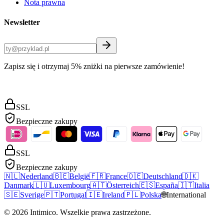
Nota prawna
Newsletter
Zapisz się i otrzymaj 5% zniżki na pierwsze zamówienie!
SSL
Bezpieczne zakupy
SSL
Bezpieczne zakupy
🇳🇱
Nederland
🇧🇪
België
🇫🇷
France
🇩🇪
Deutschland
🇩🇰
Danmark
🇱🇺
Luxembourg
🇦🇹
Österreich
🇪🇸
España
🇮🇹
Italia
🇸🇪
Sverige
🇵🇹
Portugal
🇮🇪
Ireland
🇵🇱
Polska
🌐
International
©
2026
Intimico
.
Wszelkie prawa zastrzeżone.