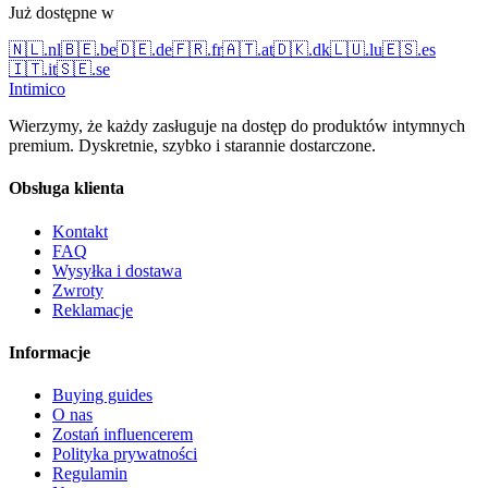
Już dostępne w
🇳🇱
.
nl
🇧🇪
.
be
🇩🇪
.
de
🇫🇷
.
fr
🇦🇹
.
at
🇩🇰
.
dk
🇱🇺
.
lu
🇪🇸
.
es
🇮🇹
.
it
🇸🇪
.
se
Intimico
Wierzymy, że każdy zasługuje na dostęp do produktów intymnych
premium. Dyskretnie, szybko i starannie dostarczone.
Obsługa klienta
Kontakt
FAQ
Wysyłka i dostawa
Zwroty
Reklamacje
Informacje
Buying guides
O nas
Zostań influencerem
Polityka prywatności
Regulamin