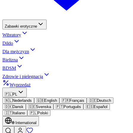
Zabawki erotyczne
Wibratory
Dildo
Dla mężczyzn
Bielizna
BDSM
Zdrowie i pielęgnacja
Wyprzedaż
🇵🇱
PL
🇳🇱
Nederlands
🇬🇧
English
🇫🇷
Français
🇩🇪
Deutsch
🇩🇰
Dansk
🇸🇪
Svenska
🇵🇹
Português
🇪🇸
Español
🇮🇹
Italiano
🇵🇱
Polski
🌐
International