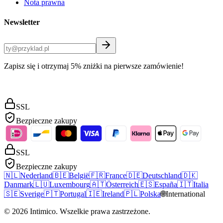
Nota prawna
Newsletter
Zapisz się i otrzymaj 5% zniżki na pierwsze zamówienie!
SSL
Bezpieczne zakupy
SSL
Bezpieczne zakupy
🇳🇱
Nederland
🇧🇪
België
🇫🇷
France
🇩🇪
Deutschland
🇩🇰
Danmark
🇱🇺
Luxembourg
🇦🇹
Österreich
🇪🇸
España
🇮🇹
Italia
🇸🇪
Sverige
🇵🇹
Portugal
🇮🇪
Ireland
🇵🇱
Polska
🌐
International
©
2026
Intimico
.
Wszelkie prawa zastrzeżone.