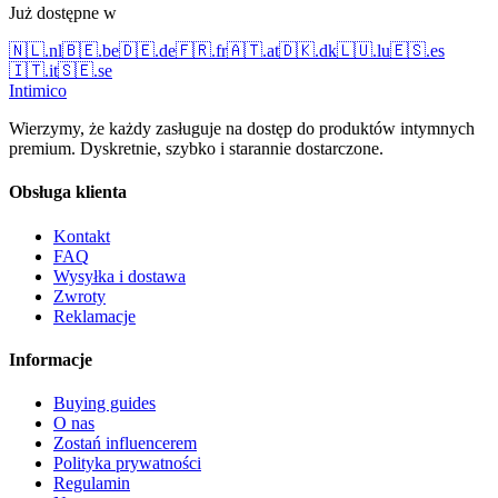
Już dostępne w
🇳🇱
.
nl
🇧🇪
.
be
🇩🇪
.
de
🇫🇷
.
fr
🇦🇹
.
at
🇩🇰
.
dk
🇱🇺
.
lu
🇪🇸
.
es
🇮🇹
.
it
🇸🇪
.
se
Intimico
Wierzymy, że każdy zasługuje na dostęp do produktów intymnych
premium. Dyskretnie, szybko i starannie dostarczone.
Obsługa klienta
Kontakt
FAQ
Wysyłka i dostawa
Zwroty
Reklamacje
Informacje
Buying guides
O nas
Zostań influencerem
Polityka prywatności
Regulamin