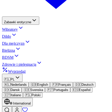
Zabawki erotyczne
Wibratory
Dildo
Dla mężczyzn
Bielizna
BDSM
Zdrowie i pielęgnacja
Wyprzedaż
🇵🇱
PL
🇳🇱
Nederlands
🇬🇧
English
🇫🇷
Français
🇩🇪
Deutsch
🇩🇰
Dansk
🇸🇪
Svenska
🇵🇹
Português
🇪🇸
Español
🇮🇹
Italiano
🇵🇱
Polski
🌐
International