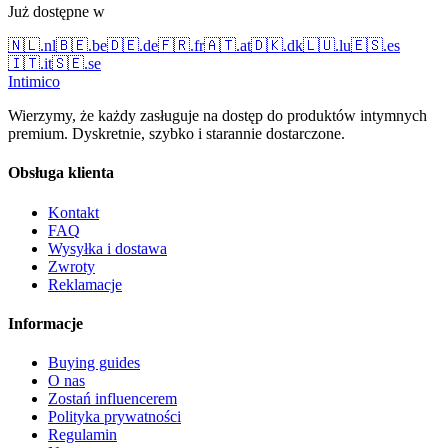
Już dostępne w
🇳🇱
.
nl
🇧🇪
.
be
🇩🇪
.
de
🇫🇷
.
fr
🇦🇹
.
at
🇩🇰
.
dk
🇱🇺
.
lu
🇪🇸
.
es
🇮🇹
.
it
🇸🇪
.
se
Intimico
Wierzymy, że każdy zasługuje na dostęp do produktów intymnych
premium. Dyskretnie, szybko i starannie dostarczone.
Obsługa klienta
Kontakt
FAQ
Wysyłka i dostawa
Zwroty
Reklamacje
Informacje
Buying guides
O nas
Zostań influencerem
Polityka prywatności
Regulamin