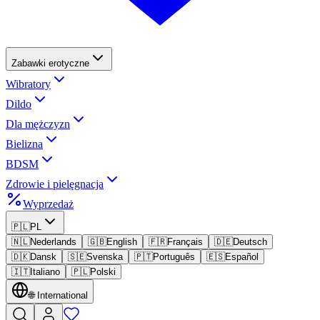
Zabawki erotyczne
Wibratory
Dildo
Dla mężczyzn
Bielizna
BDSM
Zdrowie i pielęgnacja
Wyprzedaż
🇵🇱
PL
🇳🇱
Nederlands
🇬🇧
English
🇫🇷
Français
🇩🇪
Deutsch
🇩🇰
Dansk
🇸🇪
Svenska
🇵🇹
Português
🇪🇸
Español
🇮🇹
Italiano
🇵🇱
Polski
🌐
International