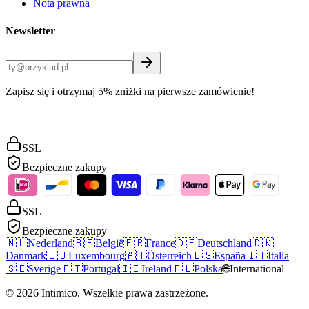
Nota prawna
Newsletter
Zapisz się i otrzymaj 5% zniżki na pierwsze zamówienie!
SSL
Bezpieczne zakupy
SSL
Bezpieczne zakupy
🇳🇱
Nederland
🇧🇪
België
🇫🇷
France
🇩🇪
Deutschland
🇩🇰
Danmark
🇱🇺
Luxembourg
🇦🇹
Österreich
🇪🇸
España
🇮🇹
Italia
🇸🇪
Sverige
🇵🇹
Portugal
🇮🇪
Ireland
🇵🇱
Polska
🌐
International
©
2026
Intimico
.
Wszelkie prawa zastrzeżone.