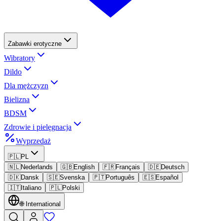
Zabawki erotyczne
Wibratory
Dildo
Dla mężczyzn
Bielizna
BDSM
Zdrowie i pielęgnacja
Wyprzedaż
🇵🇱
PL
🇳🇱
Nederlands
🇬🇧
English
🇫🇷
Français
🇩🇪
Deutsch
🇩🇰
Dansk
🇸🇪
Svenska
🇵🇹
Português
🇪🇸
Español
🇮🇹
Italiano
🇵🇱
Polski
🌐
International