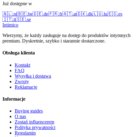
Już dostępne w
🇳🇱
.
nl
🇧🇪
.
be
🇩🇪
.
de
🇫🇷
.
fr
🇦🇹
.
at
🇩🇰
.
dk
🇱🇺
.
lu
🇪🇸
.
es
🇮🇹
.
it
🇸🇪
.
se
Intimico
Wierzymy, że każdy zasługuje na dostęp do produktów intymnych
premium. Dyskretnie, szybko i starannie dostarczone.
Obsługa klienta
Kontakt
FAQ
Wysyłka i dostawa
Zwroty
Reklamacje
Informacje
Buying guides
O nas
Zostań influencerem
Polityka prywatności
Regulamin