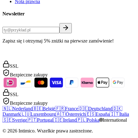
Nota prawna
Newsletter
Zapisz się i otrzymaj 5% zniżki na pierwsze zamówienie!
SSL
Bezpieczne zakupy
SSL
Bezpieczne zakupy
🇳🇱
Nederland
🇧🇪
België
🇫🇷
France
🇩🇪
Deutschland
🇩🇰
Danmark
🇱🇺
Luxembourg
🇦🇹
Österreich
🇪🇸
España
🇮🇹
Italia
🇸🇪
Sverige
🇵🇹
Portugal
🇮🇪
Ireland
🇵🇱
Polska
🌐
International
©
2026
Intimico
.
Wszelkie prawa zastrzeżone.