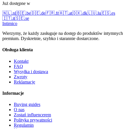
Już dostępne w
🇳🇱
.
nl
🇧🇪
.
be
🇩🇪
.
de
🇫🇷
.
fr
🇦🇹
.
at
🇩🇰
.
dk
🇱🇺
.
lu
🇪🇸
.
es
🇮🇹
.
it
🇸🇪
.
se
Intimico
Wierzymy, że każdy zasługuje na dostęp do produktów intymnych
premium. Dyskretnie, szybko i starannie dostarczone.
Obsługa klienta
Kontakt
FAQ
Wysyłka i dostawa
Zwroty
Reklamacje
Informacje
Buying guides
O nas
Zostań influencerem
Polityka prywatności
Regulamin