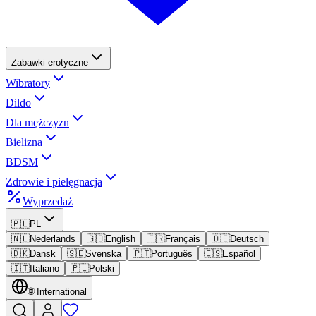
Zabawki erotyczne
Wibratory
Dildo
Dla mężczyzn
Bielizna
BDSM
Zdrowie i pielęgnacja
Wyprzedaż
🇵🇱
PL
🇳🇱
Nederlands
🇬🇧
English
🇫🇷
Français
🇩🇪
Deutsch
🇩🇰
Dansk
🇸🇪
Svenska
🇵🇹
Português
🇪🇸
Español
🇮🇹
Italiano
🇵🇱
Polski
🌐
International