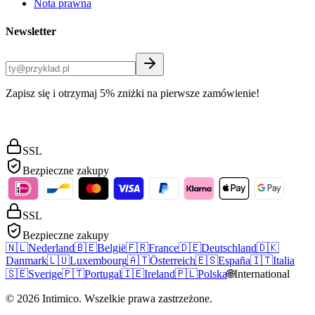
Nota prawna
Newsletter
Zapisz się i otrzymaj 5% zniżki na pierwsze zamówienie!
SSL
Bezpieczne zakupy
SSL
Bezpieczne zakupy
🇳🇱
Nederland
🇧🇪
België
🇫🇷
France
🇩🇪
Deutschland
🇩🇰
Danmark
🇱🇺
Luxembourg
🇦🇹
Österreich
🇪🇸
España
🇮🇹
Italia
🇸🇪
Sverige
🇵🇹
Portugal
🇮🇪
Ireland
🇵🇱
Polska
🌐
International
©
2026
Intimico
.
Wszelkie prawa zastrzeżone.