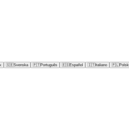
k
🇸🇪
Svenska
🇵🇹
Português
🇪🇸
Español
🇮🇹
Italiano
🇵🇱
Polsk