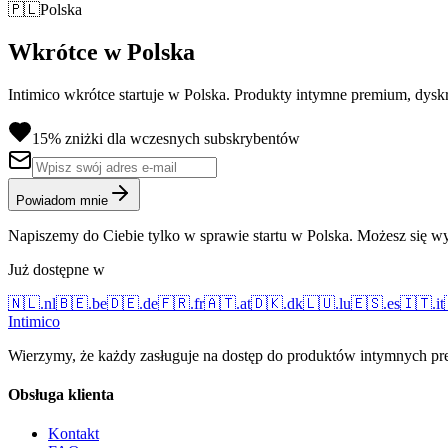
🇵🇱
Polska
Wkrótce w Polska
Intimico wkrótce startuje w Polska. Produkty intymne premium, dysk
15% zniżki dla wczesnych subskrybentów
Powiadom mnie
Napiszemy do Ciebie tylko w sprawie startu w Polska. Możesz się wy
Już dostępne w
🇳🇱
.
nl
🇧🇪
.
be
🇩🇪
.
de
🇫🇷
.
fr
🇦🇹
.
at
🇩🇰
.
dk
🇱🇺
.
lu
🇪🇸
.
es
🇮🇹
.
it
Intimico
Wierzymy, że każdy zasługuje na dostęp do produktów intymnych prem
Obsługa klienta
Kontakt