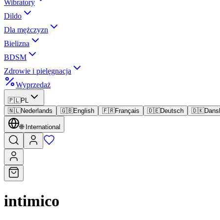
Wibratory
Dildo
Dla mężczyzn
Bielizna
BDSM
Zdrowie i pielęgnacja
Wyprzedaż
🇵🇱
PL
🇳🇱
Nederlands
🇬🇧
English
🇫🇷
Français
🇩🇪
Deutsch
🇩🇰
Dans
🌐
International
intimico