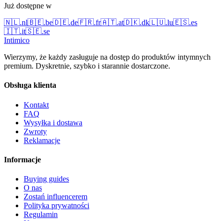
Już dostępne w
🇳🇱
.
nl
🇧🇪
.
be
🇩🇪
.
de
🇫🇷
.
fr
🇦🇹
.
at
🇩🇰
.
dk
🇱🇺
.
lu
🇪🇸
.
es
🇮🇹
.
it
🇸🇪
.
se
Intimico
Wierzymy, że każdy zasługuje na dostęp do produktów intymnych
premium. Dyskretnie, szybko i starannie dostarczone.
Obsługa klienta
Kontakt
FAQ
Wysyłka i dostawa
Zwroty
Reklamacje
Informacje
Buying guides
O nas
Zostań influencerem
Polityka prywatności
Regulamin