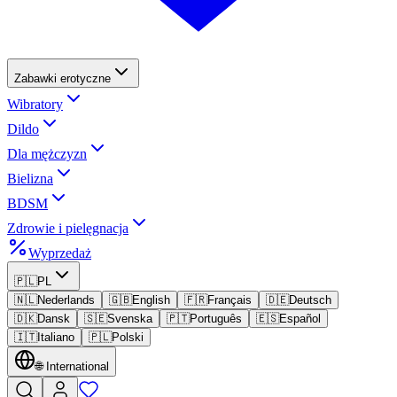
Zabawki erotyczne
Wibratory
Dildo
Dla mężczyzn
Bielizna
BDSM
Zdrowie i pielęgnacja
Wyprzedaż
🇵🇱
PL
🇳🇱
Nederlands
🇬🇧
English
🇫🇷
Français
🇩🇪
Deutsch
🇩🇰
Dansk
🇸🇪
Svenska
🇵🇹
Português
🇪🇸
Español
🇮🇹
Italiano
🇵🇱
Polski
🌐
International