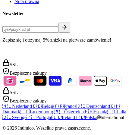
Nota prawna
Newsletter
Zapisz się i otrzymaj 5% zniżki na pierwsze zamówienie!
SSL
Bezpieczne zakupy
SSL
Bezpieczne zakupy
🇳🇱
Nederland
🇧🇪
België
🇫🇷
France
🇩🇪
Deutschland
🇩🇰
Danmark
🇱🇺
Luxembourg
🇦🇹
Österreich
🇪🇸
España
🇮🇹
Italia
🇸🇪
Sverige
🇵🇹
Portugal
🇮🇪
Ireland
🇵🇱
Polska
🌐
International
©
2026
Intimico
.
Wszelkie prawa zastrzeżone.