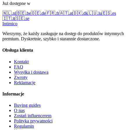
Już dostępne w
🇳🇱
.
nl
🇧🇪
.
be
🇩🇪
.
de
🇫🇷
.
fr
🇦🇹
.
at
🇩🇰
.
dk
🇱🇺
.
lu
🇪🇸
.
es
🇮🇹
.
it
🇸🇪
.
se
Intimico
Wierzymy, że każdy zasługuje na dostęp do produktów intymnych
premium. Dyskretnie, szybko i starannie dostarczone.
Obsługa klienta
Kontakt
FAQ
Wysyłka i dostawa
Zwroty
Reklamacje
Informacje
Buying guides
O nas
Zostań influencerem
Polityka prywatności
Regulamin