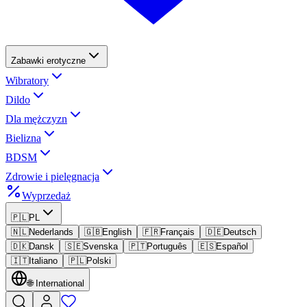
Zabawki erotyczne
Wibratory
Dildo
Dla mężczyzn
Bielizna
BDSM
Zdrowie i pielęgnacja
Wyprzedaż
🇵🇱
PL
🇳🇱
Nederlands
🇬🇧
English
🇫🇷
Français
🇩🇪
Deutsch
🇩🇰
Dansk
🇸🇪
Svenska
🇵🇹
Português
🇪🇸
Español
🇮🇹
Italiano
🇵🇱
Polski
🌐
International