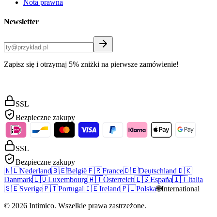
Nota prawna
Newsletter
Zapisz się i otrzymaj 5% zniżki na pierwsze zamówienie!
SSL
Bezpieczne zakupy
SSL
Bezpieczne zakupy
🇳🇱
Nederland
🇧🇪
België
🇫🇷
France
🇩🇪
Deutschland
🇩🇰
Danmark
🇱🇺
Luxembourg
🇦🇹
Österreich
🇪🇸
España
🇮🇹
Italia
🇸🇪
Sverige
🇵🇹
Portugal
🇮🇪
Ireland
🇵🇱
Polska
🌐
International
©
2026
Intimico
.
Wszelkie prawa zastrzeżone.