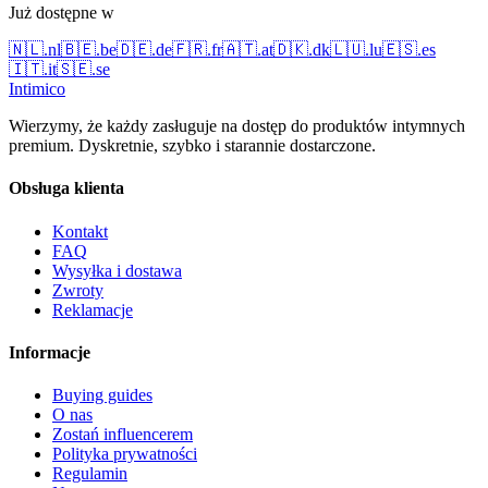
Już dostępne w
🇳🇱
.
nl
🇧🇪
.
be
🇩🇪
.
de
🇫🇷
.
fr
🇦🇹
.
at
🇩🇰
.
dk
🇱🇺
.
lu
🇪🇸
.
es
🇮🇹
.
it
🇸🇪
.
se
Intimico
Wierzymy, że każdy zasługuje na dostęp do produktów intymnych
premium. Dyskretnie, szybko i starannie dostarczone.
Obsługa klienta
Kontakt
FAQ
Wysyłka i dostawa
Zwroty
Reklamacje
Informacje
Buying guides
O nas
Zostań influencerem
Polityka prywatności
Regulamin