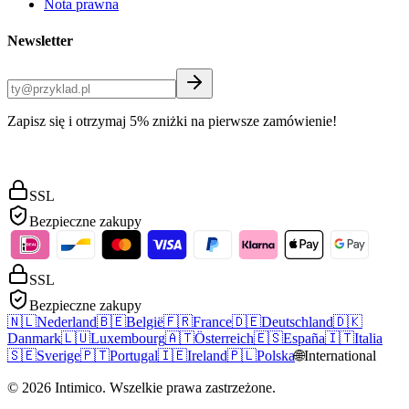
Nota prawna
Newsletter
Zapisz się i otrzymaj 5% zniżki na pierwsze zamówienie!
SSL
Bezpieczne zakupy
SSL
Bezpieczne zakupy
🇳🇱
Nederland
🇧🇪
België
🇫🇷
France
🇩🇪
Deutschland
🇩🇰
Danmark
🇱🇺
Luxembourg
🇦🇹
Österreich
🇪🇸
España
🇮🇹
Italia
🇸🇪
Sverige
🇵🇹
Portugal
🇮🇪
Ireland
🇵🇱
Polska
🌐
International
©
2026
Intimico
.
Wszelkie prawa zastrzeżone.