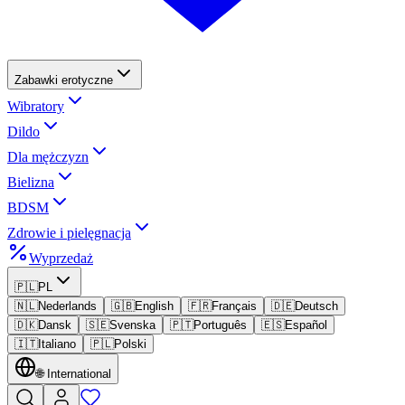
Zabawki erotyczne
Wibratory
Dildo
Dla mężczyzn
Bielizna
BDSM
Zdrowie i pielęgnacja
Wyprzedaż
🇵🇱
PL
🇳🇱
Nederlands
🇬🇧
English
🇫🇷
Français
🇩🇪
Deutsch
🇩🇰
Dansk
🇸🇪
Svenska
🇵🇹
Português
🇪🇸
Español
🇮🇹
Italiano
🇵🇱
Polski
🌐
International