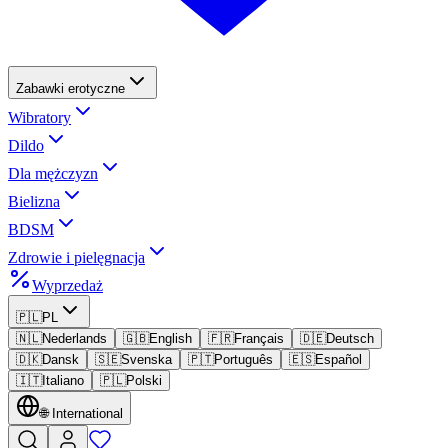
Zabawki erotyczne
Wibratory
Dildo
Dla mężczyzn
Bielizna
BDSM
Zdrowie i pielęgnacja
Wyprzedaż
🇵🇱
PL
🇳🇱
Nederlands
🇬🇧
English
🇫🇷
Français
🇩🇪
Deutsch
🇩🇰
Dansk
🇸🇪
Svenska
🇵🇹
Português
🇪🇸
Español
🇮🇹
Italiano
🇵🇱
Polski
🌐
International