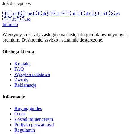
Już dostępne w
🇳🇱
.
nl
🇧🇪
.
be
🇩🇪
.
de
🇫🇷
.
fr
🇦🇹
.
at
🇩🇰
.
dk
🇱🇺
.
lu
🇪🇸
.
es
🇮🇹
.
it
🇸🇪
.
se
Intimico
Wierzymy, że każdy zasługuje na dostęp do produktów intymnych
premium. Dyskretnie, szybko i starannie dostarczone.
Obsługa klienta
Kontakt
FAQ
Wysyłka i dostawa
Zwroty
Reklamacje
Informacje
Buying guides
O nas
Zostań influencerem
Polityka prywatności
Regulamin