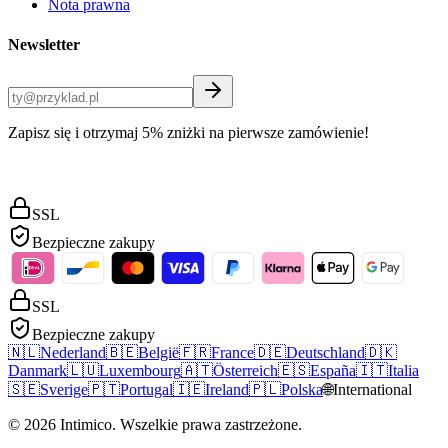
Nota prawna
Newsletter
Zapisz się i otrzymaj 5% zniżki na pierwsze zamówienie!
SSL
Bezpieczne zakupy
SSL
Bezpieczne zakupy
🇳🇱
Nederland
🇧🇪
België
🇫🇷
France
🇩🇪
Deutschland
🇩🇰
Danmark
🇱🇺
Luxembourg
🇦🇹
Österreich
🇪🇸
España
🇮🇹
Italia
🇸🇪
Sverige
🇵🇹
Portugal
🇮🇪
Ireland
🇵🇱
Polska
🌐
International
©
2026
Intimico
.
Wszelkie prawa zastrzeżone.