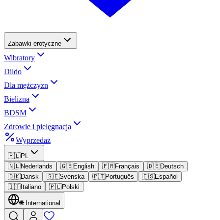
Zabawki erotyczne
Wibratory
Dildo
Dla mężczyzn
Bielizna
BDSM
Zdrowie i pielęgnacja
Wyprzedaż
🇵🇱
PL
🇳🇱
Nederlands
🇬🇧
English
🇫🇷
Français
🇩🇪
Deutsch
🇩🇰
Dansk
🇸🇪
Svenska
🇵🇹
Português
🇪🇸
Español
🇮🇹
Italiano
🇵🇱
Polski
🌐
International