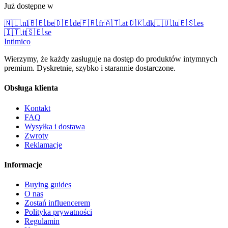
Już dostępne w
🇳🇱
.
nl
🇧🇪
.
be
🇩🇪
.
de
🇫🇷
.
fr
🇦🇹
.
at
🇩🇰
.
dk
🇱🇺
.
lu
🇪🇸
.
es
🇮🇹
.
it
🇸🇪
.
se
Intimico
Wierzymy, że każdy zasługuje na dostęp do produktów intymnych
premium. Dyskretnie, szybko i starannie dostarczone.
Obsługa klienta
Kontakt
FAQ
Wysyłka i dostawa
Zwroty
Reklamacje
Informacje
Buying guides
O nas
Zostań influencerem
Polityka prywatności
Regulamin