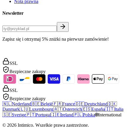
Nota prawna
Newsletter
Zapisz się i otrzymaj 5% zniżki na pierwsze zamówienie!
SSL
Bezpieczne zakupy
SSL
Bezpieczne zakupy
🇳🇱
Nederland
🇧🇪
België
🇫🇷
France
🇩🇪
Deutschland
🇩🇰
Danmark
🇱🇺
Luxembourg
🇦🇹
Österreich
🇪🇸
España
🇮🇹
Italia
🇸🇪
Sverige
🇵🇹
Portugal
🇮🇪
Ireland
🇵🇱
Polska
🌐
International
©
2026
Intimico
.
Wszelkie prawa zastrzeżone.