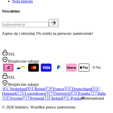
Nota prawna
Newsletter
Zapisz się i otrzymaj 5% zniżki na pierwsze zamówienie!
SSL
Bezpieczne zakupy
SSL
Bezpieczne zakupy
🇳🇱
Nederland
🇧🇪
België
🇫🇷
France
🇩🇪
Deutschland
🇩🇰
Danmark
🇱🇺
Luxembourg
🇦🇹
Österreich
🇪🇸
España
🇮🇹
Italia
🇸🇪
Sverige
🇵🇹
Portugal
🇮🇪
Ireland
🇵🇱
Polska
🌐
International
©
2026
Intimico
.
Wszelkie prawa zastrzeżone.