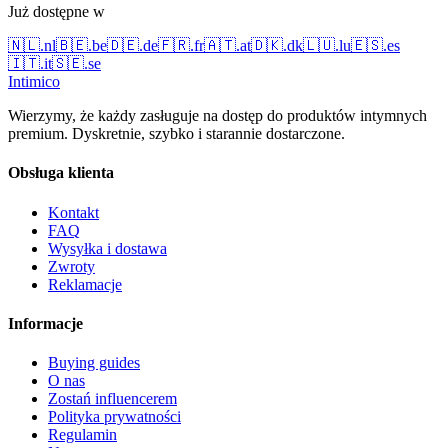
Już dostępne w
🇳🇱
.
nl
🇧🇪
.
be
🇩🇪
.
de
🇫🇷
.
fr
🇦🇹
.
at
🇩🇰
.
dk
🇱🇺
.
lu
🇪🇸
.
es
🇮🇹
.
it
🇸🇪
.
se
Intimico
Wierzymy, że każdy zasługuje na dostęp do produktów intymnych
premium. Dyskretnie, szybko i starannie dostarczone.
Obsługa klienta
Kontakt
FAQ
Wysyłka i dostawa
Zwroty
Reklamacje
Informacje
Buying guides
O nas
Zostań influencerem
Polityka prywatności
Regulamin