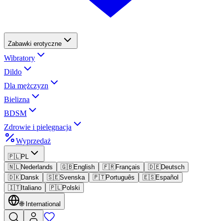
Zabawki erotyczne
Wibratory
Dildo
Dla mężczyzn
Bielizna
BDSM
Zdrowie i pielęgnacja
Wyprzedaż
🇵🇱
PL
🇳🇱
Nederlands
🇬🇧
English
🇫🇷
Français
🇩🇪
Deutsch
🇩🇰
Dansk
🇸🇪
Svenska
🇵🇹
Português
🇪🇸
Español
🇮🇹
Italiano
🇵🇱
Polski
🌐
International