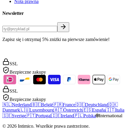
Nota prawna
Newsletter
Zapisz się i otrzymaj 5% zniżki na pierwsze zamówienie!
SSL
Bezpieczne zakupy
SSL
Bezpieczne zakupy
🇳🇱
Nederland
🇧🇪
België
🇫🇷
France
🇩🇪
Deutschland
🇩🇰
Danmark
🇱🇺
Luxembourg
🇦🇹
Österreich
🇪🇸
España
🇮🇹
Italia
🇸🇪
Sverige
🇵🇹
Portugal
🇮🇪
Ireland
🇵🇱
Polska
🌐
International
©
2026
Intimico
.
Wszelkie prawa zastrzeżone.