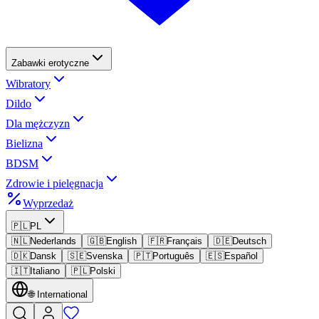
Zabawki erotyczne
Wibratory
Dildo
Dla mężczyzn
Bielizna
BDSM
Zdrowie i pielęgnacja
Wyprzedaż
🇵🇱
PL
🇳🇱
Nederlands
🇬🇧
English
🇫🇷
Français
🇩🇪
Deutsch
🇩🇰
Dansk
🇸🇪
Svenska
🇵🇹
Português
🇪🇸
Español
🇮🇹
Italiano
🇵🇱
Polski
🌐
International