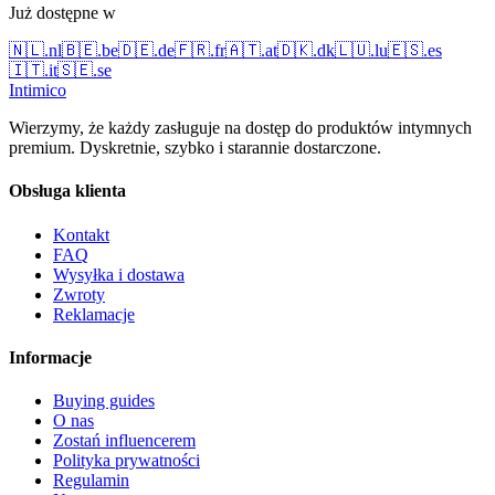
Już dostępne w
🇳🇱
.
nl
🇧🇪
.
be
🇩🇪
.
de
🇫🇷
.
fr
🇦🇹
.
at
🇩🇰
.
dk
🇱🇺
.
lu
🇪🇸
.
es
🇮🇹
.
it
🇸🇪
.
se
Intimico
Wierzymy, że każdy zasługuje na dostęp do produktów intymnych
premium. Dyskretnie, szybko i starannie dostarczone.
Obsługa klienta
Kontakt
FAQ
Wysyłka i dostawa
Zwroty
Reklamacje
Informacje
Buying guides
O nas
Zostań influencerem
Polityka prywatności
Regulamin