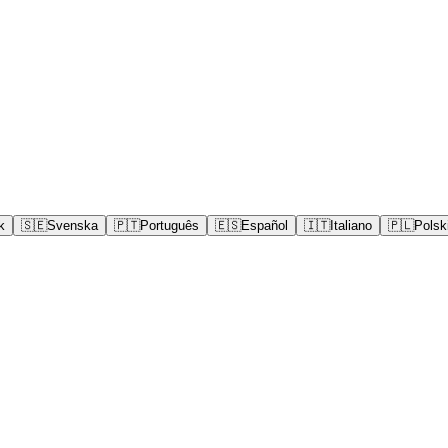
k
🇸🇪
Svenska
🇵🇹
Português
🇪🇸
Español
🇮🇹
Italiano
🇵🇱
Polsk