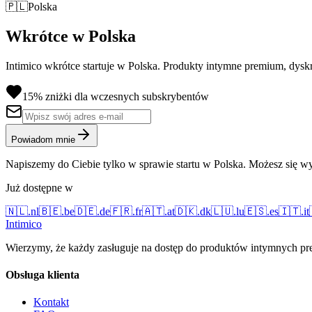
🇵🇱
Polska
Wkrótce w Polska
Intimico wkrótce startuje w Polska. Produkty intymne premium, dysk
15% zniżki dla wczesnych subskrybentów
Powiadom mnie
Napiszemy do Ciebie tylko w sprawie startu w Polska. Możesz się wy
Już dostępne w
🇳🇱
.
nl
🇧🇪
.
be
🇩🇪
.
de
🇫🇷
.
fr
🇦🇹
.
at
🇩🇰
.
dk
🇱🇺
.
lu
🇪🇸
.
es
🇮🇹
.
it
Intimico
Wierzymy, że każdy zasługuje na dostęp do produktów intymnych prem
Obsługa klienta
Kontakt