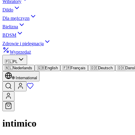
Wibratory
Dildo
Dla mężczyzn
Bielizna
BDSM
Zdrowie i pielęgnacja
Wyprzedaż
🇵🇱
PL
🇳🇱
Nederlands
🇬🇧
English
🇫🇷
Français
🇩🇪
Deutsch
🇩🇰
Dans
🌐
International
intimico