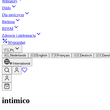
Wibratory
Dildo
Dla mężczyzn
Bielizna
BDSM
Zdrowie i pielęgnacja
Wyprzedaż
🇵🇱
PL
🇳🇱
Nederlands
🇬🇧
English
🇫🇷
Français
🇩🇪
Deutsch
🇩🇰
Dans
🌐
International
intimico