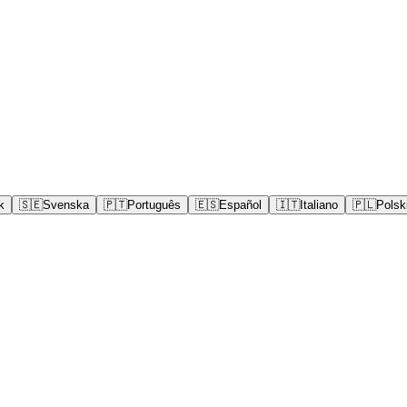
k
🇸🇪
Svenska
🇵🇹
Português
🇪🇸
Español
🇮🇹
Italiano
🇵🇱
Polsk