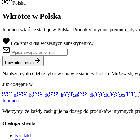
🇵🇱
Polska
Wkrótce w Polska
Intimico wkrótce startuje w Polska. Produkty intymne premium, dysk
15% zniżki dla wczesnych subskrybentów
Powiadom mnie
Napiszemy do Ciebie tylko w sprawie startu w Polska. Możesz się wy
Już dostępne w
🇳🇱
.
nl
🇧🇪
.
be
🇩🇪
.
de
🇫🇷
.
fr
🇦🇹
.
at
🇩🇰
.
dk
🇱🇺
.
lu
🇪🇸
.
es
🇮🇹
.
it
Intimico
Wierzymy, że każdy zasługuje na dostęp do produktów intymnych prem
Obsługa klienta
Kontakt