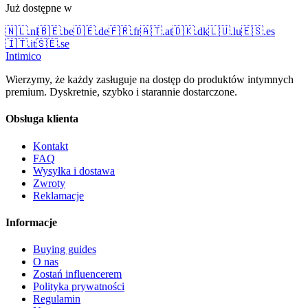
Już dostępne w
🇳🇱
.
nl
🇧🇪
.
be
🇩🇪
.
de
🇫🇷
.
fr
🇦🇹
.
at
🇩🇰
.
dk
🇱🇺
.
lu
🇪🇸
.
es
🇮🇹
.
it
🇸🇪
.
se
Intimico
Wierzymy, że każdy zasługuje na dostęp do produktów intymnych
premium. Dyskretnie, szybko i starannie dostarczone.
Obsługa klienta
Kontakt
FAQ
Wysyłka i dostawa
Zwroty
Reklamacje
Informacje
Buying guides
O nas
Zostań influencerem
Polityka prywatności
Regulamin