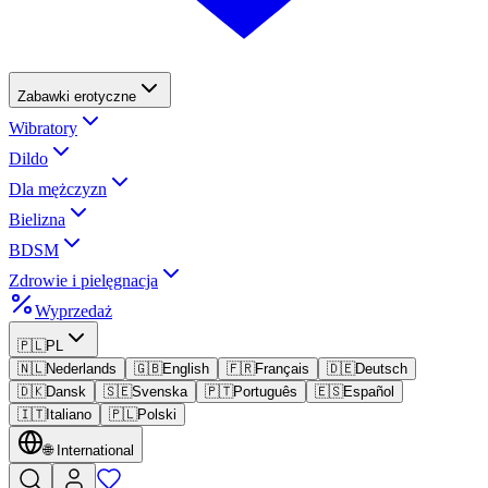
Zabawki erotyczne
Wibratory
Dildo
Dla mężczyzn
Bielizna
BDSM
Zdrowie i pielęgnacja
Wyprzedaż
🇵🇱
PL
🇳🇱
Nederlands
🇬🇧
English
🇫🇷
Français
🇩🇪
Deutsch
🇩🇰
Dansk
🇸🇪
Svenska
🇵🇹
Português
🇪🇸
Español
🇮🇹
Italiano
🇵🇱
Polski
🌐
International