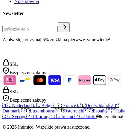
Nota prawna
Newsletter
Zapisz się i otrzymaj 5% zniżki na pierwsze zamówienie!
SSL
Bezpieczne zakupy
SSL
Bezpieczne zakupy
🇳🇱
Nederland
🇧🇪
België
🇫🇷
France
🇩🇪
Deutschland
🇩🇰
Danmark
🇱🇺
Luxembourg
🇦🇹
Österreich
🇪🇸
España
🇮🇹
Italia
🇸🇪
Sverige
🇵🇹
Portugal
🇮🇪
Ireland
🇵🇱
Polska
🌐
International
©
2026
Intimico
.
Wszelkie prawa zastrzeżone.