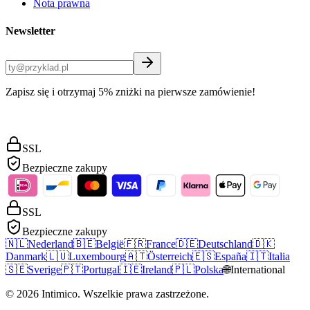
Nota prawna
Newsletter
Zapisz się i otrzymaj 5% zniżki na pierwsze zamówienie!
SSL
Bezpieczne zakupy
SSL
Bezpieczne zakupy
🇳🇱
Nederland
🇧🇪
België
🇫🇷
France
🇩🇪
Deutschland
🇩🇰
Danmark
🇱🇺
Luxembourg
🇦🇹
Österreich
🇪🇸
España
🇮🇹
Italia
🇸🇪
Sverige
🇵🇹
Portugal
🇮🇪
Ireland
🇵🇱
Polska
🌐
International
©
2026
Intimico
.
Wszelkie prawa zastrzeżone.