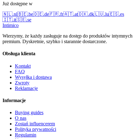
Już dostępne w
🇳🇱
.
nl
🇧🇪
.
be
🇩🇪
.
de
🇫🇷
.
fr
🇦🇹
.
at
🇩🇰
.
dk
🇱🇺
.
lu
🇪🇸
.
es
🇮🇹
.
it
🇸🇪
.
se
Intimico
Wierzymy, że każdy zasługuje na dostęp do produktów intymnych
premium. Dyskretnie, szybko i starannie dostarczone.
Obsługa klienta
Kontakt
FAQ
Wysyłka i dostawa
Zwroty
Reklamacje
Informacje
Buying guides
O nas
Zostań influencerem
Polityka prywatności
Regulamin