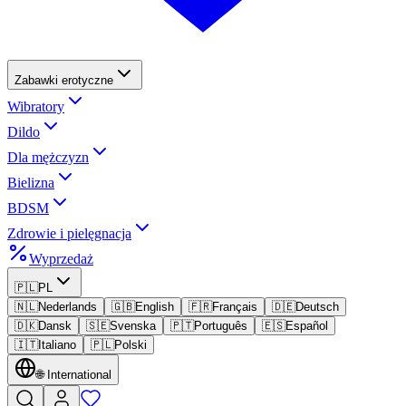
Zabawki erotyczne
Wibratory
Dildo
Dla mężczyzn
Bielizna
BDSM
Zdrowie i pielęgnacja
Wyprzedaż
🇵🇱
PL
🇳🇱
Nederlands
🇬🇧
English
🇫🇷
Français
🇩🇪
Deutsch
🇩🇰
Dansk
🇸🇪
Svenska
🇵🇹
Português
🇪🇸
Español
🇮🇹
Italiano
🇵🇱
Polski
🌐
International