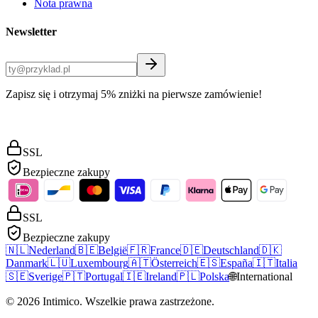
Nota prawna
Newsletter
Zapisz się i otrzymaj 5% zniżki na pierwsze zamówienie!
SSL
Bezpieczne zakupy
SSL
Bezpieczne zakupy
🇳🇱
Nederland
🇧🇪
België
🇫🇷
France
🇩🇪
Deutschland
🇩🇰
Danmark
🇱🇺
Luxembourg
🇦🇹
Österreich
🇪🇸
España
🇮🇹
Italia
🇸🇪
Sverige
🇵🇹
Portugal
🇮🇪
Ireland
🇵🇱
Polska
🌐
International
©
2026
Intimico
.
Wszelkie prawa zastrzeżone.