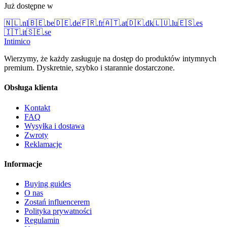
Już dostępne w
🇳🇱
.
nl
🇧🇪
.
be
🇩🇪
.
de
🇫🇷
.
fr
🇦🇹
.
at
🇩🇰
.
dk
🇱🇺
.
lu
🇪🇸
.
es
🇮🇹
.
it
🇸🇪
.
se
Intimico
Wierzymy, że każdy zasługuje na dostęp do produktów intymnych
premium. Dyskretnie, szybko i starannie dostarczone.
Obsługa klienta
Kontakt
FAQ
Wysyłka i dostawa
Zwroty
Reklamacje
Informacje
Buying guides
O nas
Zostań influencerem
Polityka prywatności
Regulamin