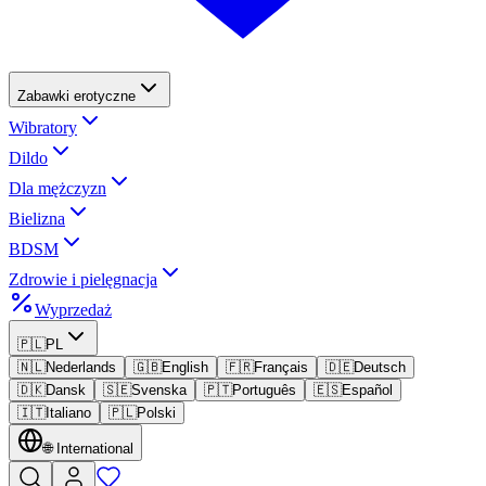
Zabawki erotyczne
Wibratory
Dildo
Dla mężczyzn
Bielizna
BDSM
Zdrowie i pielęgnacja
Wyprzedaż
🇵🇱
PL
🇳🇱
Nederlands
🇬🇧
English
🇫🇷
Français
🇩🇪
Deutsch
🇩🇰
Dansk
🇸🇪
Svenska
🇵🇹
Português
🇪🇸
Español
🇮🇹
Italiano
🇵🇱
Polski
🌐
International