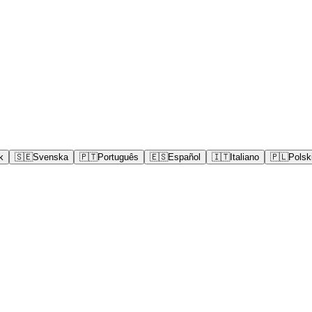
k
🇸🇪
Svenska
🇵🇹
Português
🇪🇸
Español
🇮🇹
Italiano
🇵🇱
Polsk