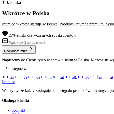
🇵🇱
Polska
Wkrótce w Polska
Intimico wkrótce startuje w Polska. Produkty intymne premium, dysk
15% zniżki dla wczesnych subskrybentów
Powiadom mnie
Napiszemy do Ciebie tylko w sprawie startu w Polska. Możesz się wy
Już dostępne w
🇳🇱
.
nl
🇧🇪
.
be
🇩🇪
.
de
🇫🇷
.
fr
🇦🇹
.
at
🇩🇰
.
dk
🇱🇺
.
lu
🇪🇸
.
es
🇮🇹
.
it
Intimico
Wierzymy, że każdy zasługuje na dostęp do produktów intymnych prem
Obsługa klienta
Kontakt