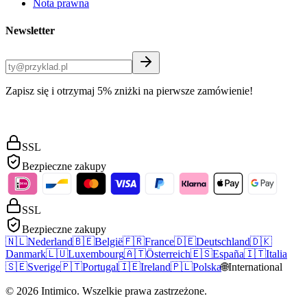
Nota prawna
Newsletter
Zapisz się i otrzymaj 5% zniżki na pierwsze zamówienie!
SSL
Bezpieczne zakupy
SSL
Bezpieczne zakupy
🇳🇱
Nederland
🇧🇪
België
🇫🇷
France
🇩🇪
Deutschland
🇩🇰
Danmark
🇱🇺
Luxembourg
🇦🇹
Österreich
🇪🇸
España
🇮🇹
Italia
🇸🇪
Sverige
🇵🇹
Portugal
🇮🇪
Ireland
🇵🇱
Polska
🌐
International
©
2026
Intimico
.
Wszelkie prawa zastrzeżone.