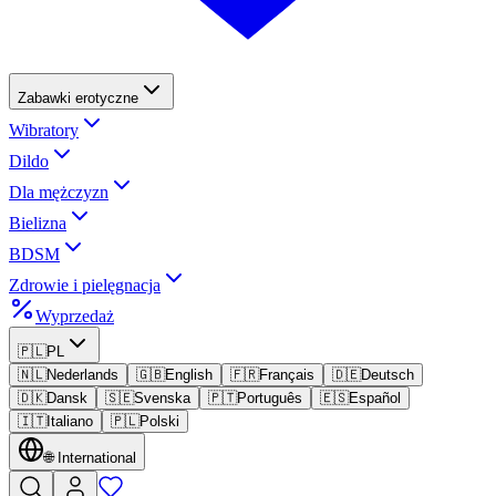
Zabawki erotyczne
Wibratory
Dildo
Dla mężczyzn
Bielizna
BDSM
Zdrowie i pielęgnacja
Wyprzedaż
🇵🇱
PL
🇳🇱
Nederlands
🇬🇧
English
🇫🇷
Français
🇩🇪
Deutsch
🇩🇰
Dansk
🇸🇪
Svenska
🇵🇹
Português
🇪🇸
Español
🇮🇹
Italiano
🇵🇱
Polski
🌐
International