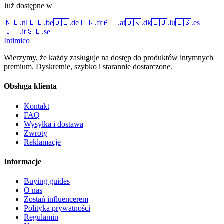
Już dostępne w
🇳🇱
.
nl
🇧🇪
.
be
🇩🇪
.
de
🇫🇷
.
fr
🇦🇹
.
at
🇩🇰
.
dk
🇱🇺
.
lu
🇪🇸
.
es
🇮🇹
.
it
🇸🇪
.
se
Intimico
Wierzymy, że każdy zasługuje na dostęp do produktów intymnych
premium. Dyskretnie, szybko i starannie dostarczone.
Obsługa klienta
Kontakt
FAQ
Wysyłka i dostawa
Zwroty
Reklamacje
Informacje
Buying guides
O nas
Zostań influencerem
Polityka prywatności
Regulamin